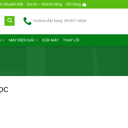
Vụ Khuyến Mãi
Dự Án – Khách Hàng
Giỏ hàng
Hotline đặt hàng: 091817 6626
G
MÁY ĐIỆN GIẢI
SỬA MÁY
THAY LÕI
LỌC