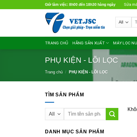
Skip
Sửa má
Giờ làm việc: 8h00 đến 18h30 hàng ngày
to
content
Tì
ki
TRANG CHỦ
HÃNG SẢN XUẤT
MÁY LỌC NƯ
PHỤ KIỆN - LÕI LỌC
Trang chủ
/
PHỤ KIỆN - LÕI LỌC
TÌM SẢN PHẨM
Khôn
Tìm
kiếm:
DANH MỤC SẢN PHẨM