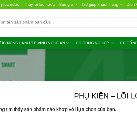
y lọc nước
Thay lõi lọc nước
Báo giá
Trợ giúp khách hàng
Dịch 
m
ếm:
ỚC NÓNG LẠNH TP VINH NGHỆ AN
LỌC CÔNG NGHIỆP
LỌC TỔN
PHỤ KIỆN – LÕI 
g tìm thấy sản phẩm nào khớp với lựa chọn của bạn.