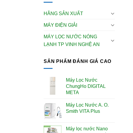
HÃNG SẢN XUẤT
MÁY ĐIỆN GIẢI
MÁY LỌC NƯỚC NÓNG
LẠNH TP VINH NGHỆ AN
SẢN PHẨM ĐÁNH GIÁ CAO
Máy Lọc Nước
ChungHo DIGITAL
META
Máy Lọc Nước A. O.
Smith VITA Plus
Máy lọc nước Nano