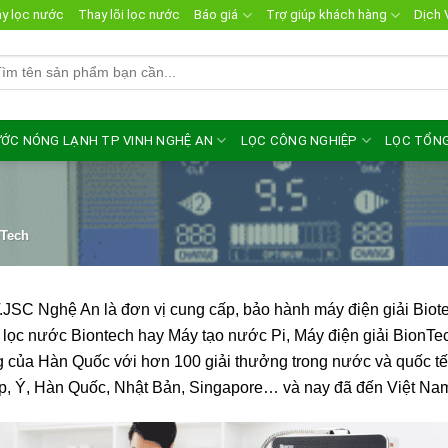
y lọc nước
Thay lõi lọc nước
Báo giá
Trợ giúp khách hàng
Dịch 
m
ếm:
ỚC NÓNG LẠNH TP VINH NGHỆ AN
LỌC CÔNG NGHIỆP
LỌC TỔN
oTech
JSC Nghệ An là đơn vị cung cấp, bảo hành máy điện giải Biote
lọc nước Biontech hay Máy tạo nước Pi, Máy điện giải BionTech…
g của Hàn Quốc với hơn 100 giải thưởng trong nước và quốc tế,
, Ý, Hàn Quốc, Nhật Bản, Singapore… và nay đã đến Việt Na