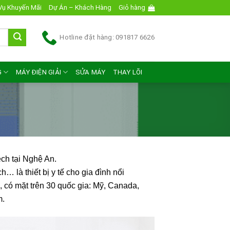
Vụ Khuyến Mãi
Dự Án – Khách Hàng
Giỏ hàng
Hotline đặt hàng: 091817 6626
G
MÁY ĐIỆN GIẢI
SỬA MÁY
THAY LÕI
ch tại Nghệ An.
 là thiết bị y tế cho gia đình nổi
 có mặt trên 30 quốc gia: Mỹ, Canada,
m.