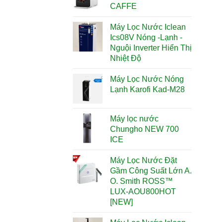
CAFFE
Máy Lọc Nước Iclean
Ics08V Nóng -Lạnh -
Nguội Inverter Hiển Thị
Nhiệt Độ
Máy Lọc Nước Nóng
Lạnh Karofi Kad-M28
Máy lọc nước
Chungho NEW 700
ICE
Máy Lọc Nước Đặt
Gầm Công Suất Lớn A.
O. Smith ROSS™
LUX-AOU800HOT
[NEW]