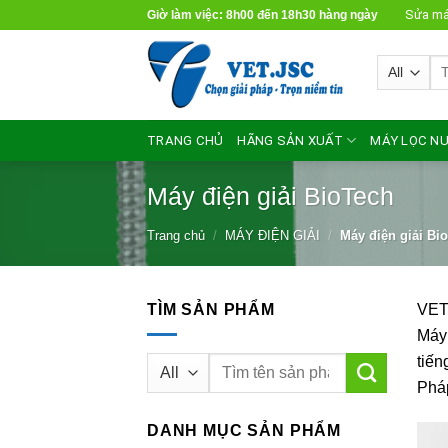
Skip
Sửa má
Giờ làm việc: 8h00 đến 18h30 hàng ngày
to
content
Tì
ki
TRANG CHỦ
HÃNG SẢN XUẤT
MÁY LỌC NƯ
Máy điện giải BioTech
Trang chủ
/
MÁY ĐIỆN GIẢI
/
Máy điện giải Bi
TÌM SẢN PHẨM
VET.
Máy 
tiến
Tìm
kiếm:
Pháp
DANH MỤC SẢN PHẨM